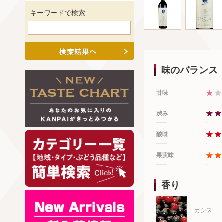
キーワードで検索
味のバランス
甘味
渋み
酸味
果実味
香り
カシス