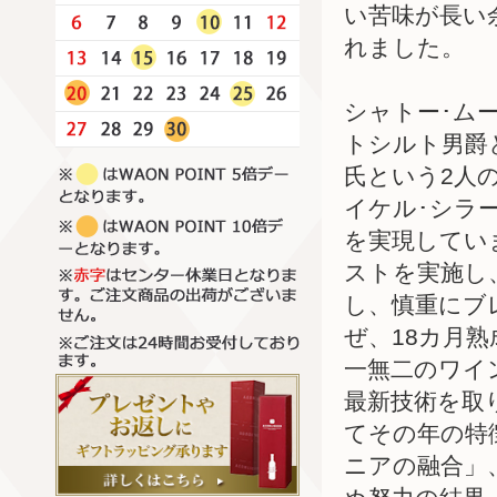
い苦味が長い
れました。
シャトー･ム
トシルト男爵
氏という2人
イケル･シラ
を実現してい
ストを実施し
し、慎重にブ
ぜ、18カ月
一無二のワイ
最新技術を取
てその年の特
ニアの融合」