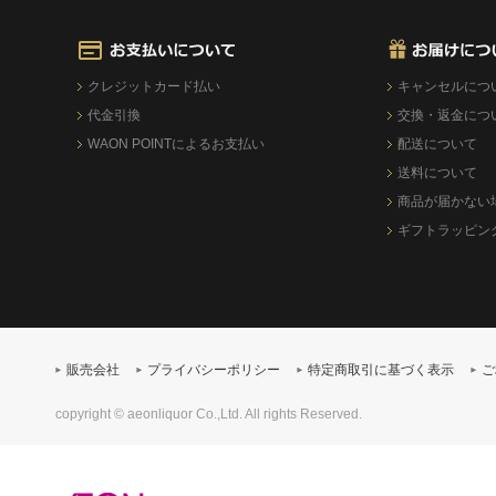
クレジットカード払い
キャンセルにつ
代金引換
交換・返金につ
WAON POINTによるお支払い
配送について
送料について
商品が届かない
ギフトラッピン
販売会社
プライバシーポリシー
特定商取引に基づく表示
ご
copyright © aeonliquor Co.,Ltd. All rights Reserved.