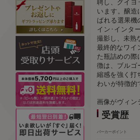
聘し、グイヨ
います。醸造
ばれる選果機
イン･インタ
撮影し、未熟
最終的なワイ
た瓶詰めの際
徴は、ブルゴ
縮感を強く打
わいが特徴的
画像がヴィン
受賞歴
パーカーポイント