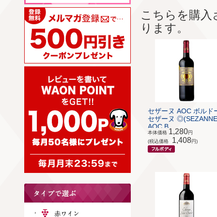
こちらを購入
ります。
セザーヌ AOC ボルドー
セザーヌ ◎(SEZANN
AOC B...
1,280
本体価格
円
1,408
(税込価格
円)