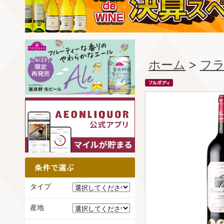
ホーム
>
フ
タイプ
産地