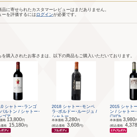
商品に寄せられたカスタマーレビューはまだありません。
ューを評価するには
ログイン
が必要です。
らを購入されたお客さまは、以下の商品もご購入いただいております。
010 シャトー･ランゴ
2018 シャトー･モンペ
2015 シャト
･バルトン / シャトー･
ラ･ボルドー･ルージュ /
ン / シャト
ゴア...
シャトー...
◎(Ch...
13,800
3,280
3,980
体価格
円
本体価格
円
本体価格
15,180
3,608
4,37
込価格
円)
(税込価格
円)
(税込価格