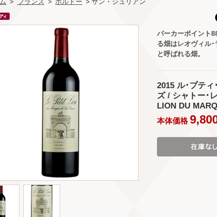
ム
>
フランス
>
ボルドー
> サン・ジュリアン
パーカーポイント8
る畑はレオヴィル･
と呼ばれる畑。
2015 ル･プテ
ズ / シャトー･
LION DU MARQ
9,80
本体価格