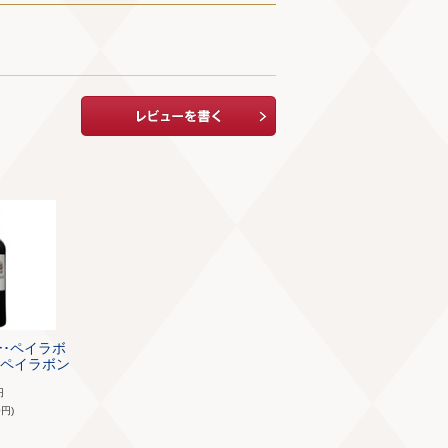
ー･ペイラボ
ー･ペイラボン
円
8
円)