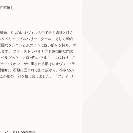
在庫無し
の筆頭。3つのレオヴィルの中で最も繊細と評さ
ラックベリー、ビルベリー、タール、そして黒鉛
堅固なタンニンと糸のように鋭い酸味を持ち、ポ
ます。 ファーストラベルと同じ象徴的な門の
ンドラベルだった「クロ･デュ･マルキ」に代わり、こ
ティ･リオン」が生産される畑はレオヴィル･ラ
川側)に、石垣に囲まれる形で広がり、小さな小
この畑の一部を植え変えました。 「プティ･リ
ト)にて88-90点獲得