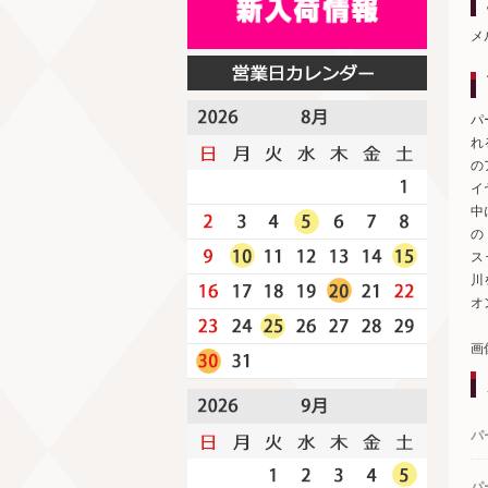
メ
パ
れ
の
イ
中
の
ス
川
オ
画
パ
パ