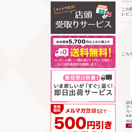
この
レビ
こち
2
ア
ラン
本
(税