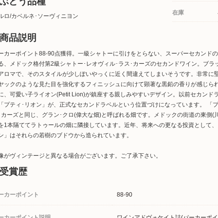
ぶどう品種
在庫
ルロ/カベルネ･ソーヴィニヨン
商品説明
ーカーポイント88-90点獲得。一級シャトーに引けをとらない、スーパーセカンド
る、メドック格付第2級シャトー･レオヴィル･ラス･カーズのセカンドワイン。ブ
アロマで、そのスタイルが少しぽいやっくに近く間違えてしまいそうです。非常に
ヤックのような見た目を強化するフィニッシュに向けて顕著な黒鉛の香りが感じられ
に、可愛い子ライオン(Petit Lion)が鎮座する親しみやすいデザイン。以前セカ
「プティ･リオン」が、正式なセカンドラベルという位置づけになっています。 「プ
･カーズと同じ、グラン･クロ(偉大な畑)と呼ばれる畑です。メドックの街道の東側(
を1本隔ててラトゥールの畑に隣接しています。近年、将来への更なる投資として、
ン」はそれらの若樹のブドウから造られています。
像がヴィンテージと異なる場合がございます。ご了承下さい。
受賞歴
ーカーポイント
88-90
ーカーポイント説明
ワインアドヴォケイト誌(パーカーポイン