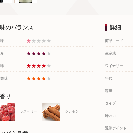
味のバランス
詳細
甘味
商品コード
渋み
生産地
酸味
ワイナリー
果実味
年代
容量
香り
タイプ
ラズベリー
シナモン
味わい
通常ポイント