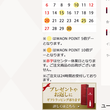
合
イ
ラ
ユ