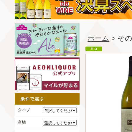
ホーム
> そ
タイプ
産地