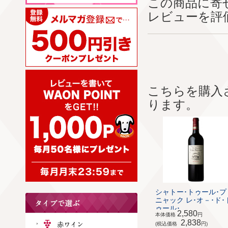
この商品に寄
レビューを評
こちらを購入
ります。
シャトー･トゥール･プ
ニャック レ･オ－･ド･
ゥール･...
2,580
本体価格
円
2,838
(税込価格
円)