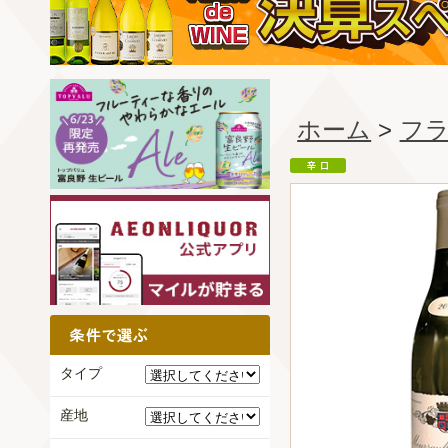
ホーム
>
フ
タイプ
産地