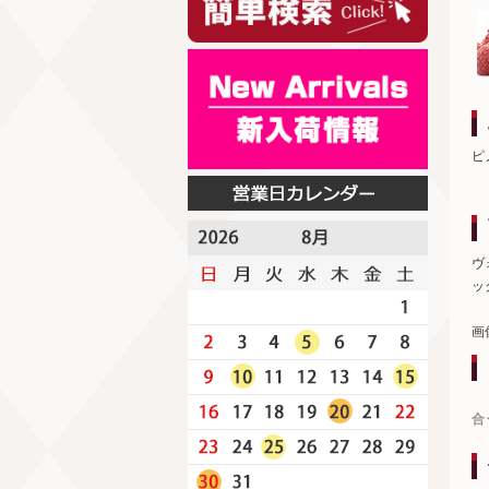
ピ
ヴ
ッ
画
合