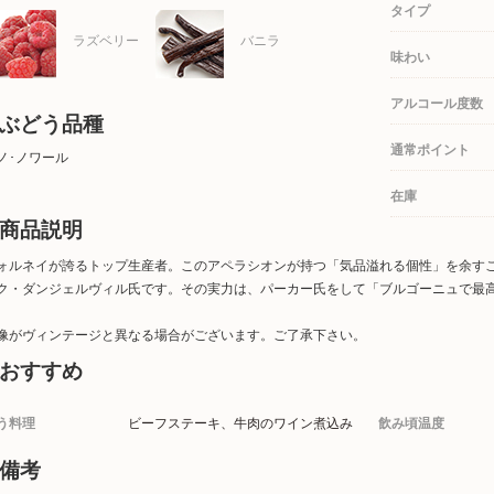
タイプ
ラズベリー
バニラ
味わい
アルコール度数
ぶどう品種
通常ポイント
ノ･ノワール
在庫
商品説明
ォルネイが誇るトップ生産者。このアペラシオンが持つ「気品溢れる個性」を余す
ク・ダンジェルヴィル氏です。その実力は、パーカー氏をして「ブルゴーニュで最
像がヴィンテージと異なる場合がございます。ご了承下さい。
おすすめ
う料理
ビーフステーキ、牛肉のワイン煮込み
飲み頃温度
備考