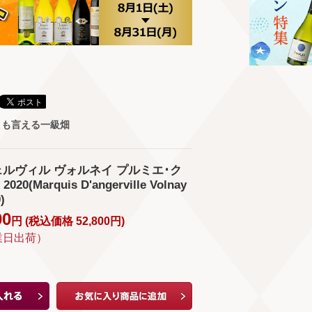
とも言える一級畑
ルヴィル ヴォルネイ プルミエ･ク
0(Marquis D'angerville Volnay
)
00
円 (
税込価格
52,800
円
)
業日出荷）