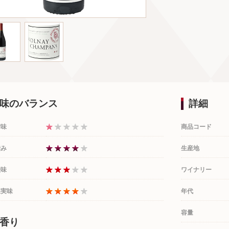
味のバランス
詳細
甘味
商品コード
渋み
生産地
酸味
ワイナリー
果実味
年代
容量
香り