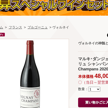
ム
>
フランス
>
ブルゴーニュ
> ヴォルネイ
ヴォルネイの神髄
マルキ･ダンジェ
リュ シャンパン 202
Champans 2020
48,0
本体価格
〇（当日～翌営
数量：