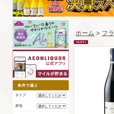
ホーム
>
フ
タイプ
産地