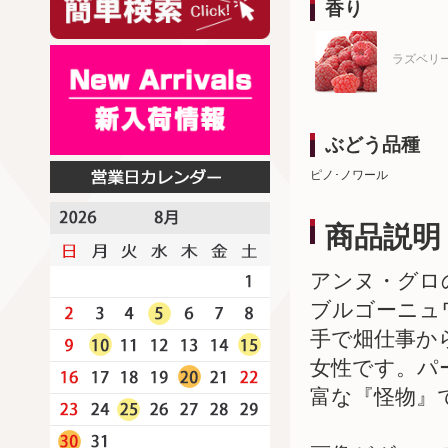
香り
ラズベリ
ぶどう品種
ピノ･ノワール
商品説明
アンヌ・グロ
ブルゴーニュ
手で畑仕事か
女性です。パ
富な『怪物』