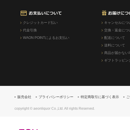
クレジットカード払い
キャンセルにつ
代金引換
交換・返金につ
WAON POINTによるお支払い
配送について
送料について
商品が届かない
ギフトラッピン
販売会社
プライバシーポリシー
特定商取引に基づく表示
ご
copyright © aeonliquor Co.,Ltd. All rights Reserved.