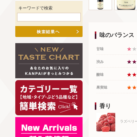
キーワードで検索
味のバランス
甘味
渋み
酸味
果実味
香り
ラズベリ