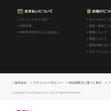
クレジットカード払い
キャンセルにつ
代金引換
交換・返金につ
WAON POINTによるお支払い
配送について
送料について
商品が届かない
ギフトラッピン
販売会社
プライバシーポリシー
特定商取引に基づく表示
ご
copyright © aeonliquor Co.,Ltd. All rights Reserved.