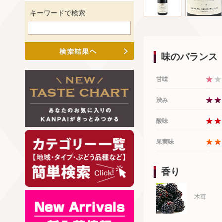
キーワードで検索
味のバランス
甘味
渋み
酸味
果実味
香り
木苺