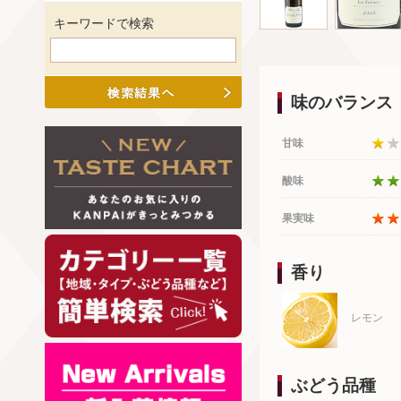
キーワードで検索
味のバランス
甘味
酸味
果実味
香り
レモン
ぶどう品種