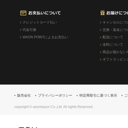
クレジットカード払い
キャンセルにつ
代金引換
交換・返金につ
WAON POINTによるお支払い
配送について
送料について
商品が届かない
ギフトラッピン
販売会社
プライバシーポリシー
特定商取引に基づく表示
ご
copyright © aeonliquor Co.,Ltd. All rights Reserved.