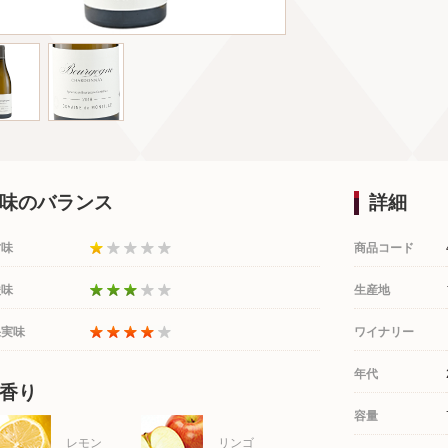
味のバランス
詳細
甘味
商品コード
酸味
生産地
果実味
ワイナリー
年代
香り
容量
レモン
リンゴ