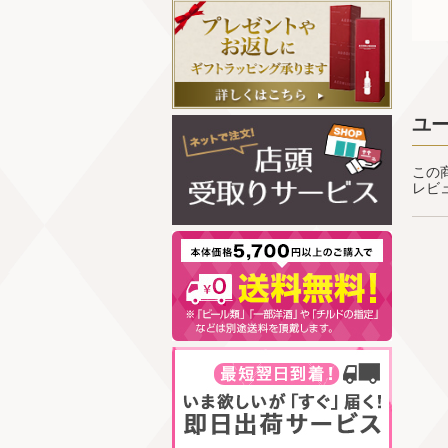
ユ
この
レビ