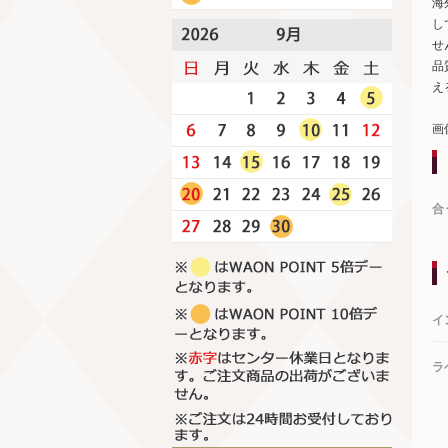
海
し
せ
品
え
画
合
イ
ラ