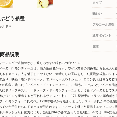
タイプ
味わい
ぶどう品種
アルコール度数
ャルドネ
通常ポイント
在庫
商品説明
ャーミングで表情豊かな、親しみやすい味わいの白ワイン。
メーヌ･ド･モンティーユは、他の生産者からも、ワイン業界の関係者からも絶大な
えるドメーヌ。人を魅了してやまない、素晴らしい香味をもった長期熟成型のワイン
であり、映画『モンドヴィーノ』でパーカー氏やミシェル・ロラン氏とは異なる哲
々の印象に残った「ユベール・ド・モンティーユ」。当時の主であったユベール氏
氏にドメーヌを託し、「ドメーヌ・ド・モンティーユ」という新ドメーヌとしてスタ
雅なワインを産出すると言われるヴォルネイ村に、17世紀後半のフランス革命前か
ワ･ド･モンティーユ氏の代、1920年後半から始まりました。ユベール氏がその後確
っていた子供たちにドメーヌが託されます。ドメーヌを継いだ現当主エティエンヌ
ネルギッシュな行動力により、当初は3haのみであった自社畑は、今では37haに