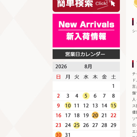
シ
チ
ド
言
舗
人
ス
優
ソ
伝
エ