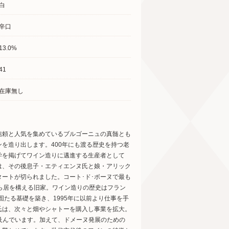
白
辛口
13.0%
41
在庫無し
信頼と人気を集めているブルゴーニュの真髄とも
を造り出します。400年にも渡る歴史を持つ老
学を掲げてワイン造りに邁進する生産者として
は、その後息子・エティエンヌ氏と娘・アリック
ートが切られました。コート･ド･ボーヌで最も
ら居を構える旧家。ワイン造りの歴史はフラン
固たる基礎を築き、1995年に以前より仕事を手
氏は、次々と畑やシャトーを購入し事業を拡大。
も及んでいます。加えて、ドメーヌ発展のための