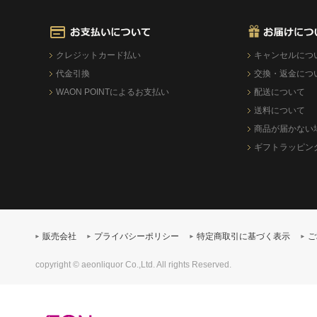
クレジットカード払い
キャンセルにつ
代金引換
交換・返金につ
WAON POINTによるお支払い
配送について
送料について
商品が届かない
ギフトラッピン
販売会社
プライバシーポリシー
特定商取引に基づく表示
ご
copyright © aeonliquor Co.,Ltd. All rights Reserved.