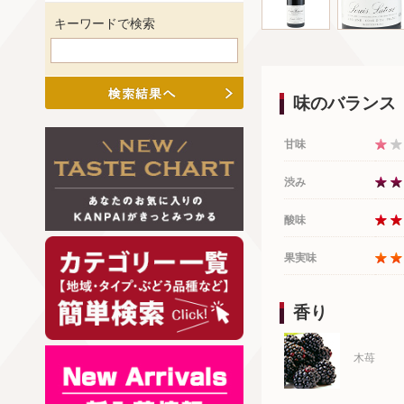
キーワードで検索
味のバランス
甘味
渋み
酸味
果実味
香り
木苺