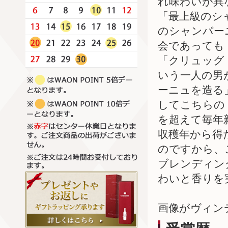
れ味わいが異
「最上級のシ
のシャンパー
会であっても
「クリュッグ
いう一人の男
ーニュを造る
してこちらの
を超えて毎年
収穫年から得
のですから、
ブレンディン
わいと香りを
画像がヴィン