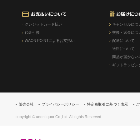
クレジットカード払い
キャンセルにつ
代金引換
交換・返金につ
WAON POINTによるお支払い
配送について
送料について
商品が届かない
ギフトラッピン
販売会社
プライバシーポリシー
特定商取引に基づく表示
ご
copyright © aeonliquor Co.,Ltd. All rights Reserved.