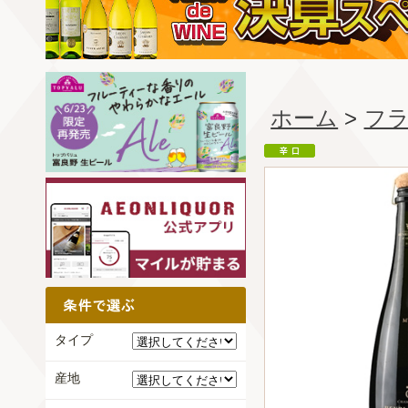
ホーム
>
フ
タイプ
産地