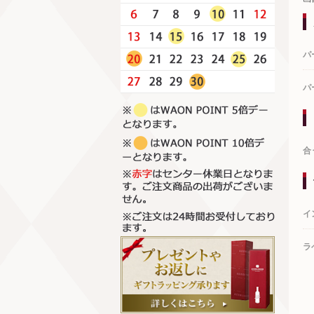
パ
パ
合
イ
ラ