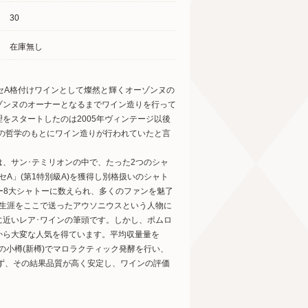
30
在庫無し
セA格付けワインとして燦然と輝くオーゾンヌの
ゾンヌのオーナーとなるまでワイン造りを行って
をスタートしたのは2005年ヴィンテージ以後
様の哲学のもとにワイン造りが行われていたと言
は、サン･テミリオンの中で、たった2つのシャ
セA」(第1特別級A)を獲得し別格扱いのシャト
ー8大シャトーに数えられ、多くのファンを魅了
の生涯をここで送ったアウソニウスという人物に
に近いレア･ワインの筆頭です。しかし、ポムロ
から大変な人気を得ています。平均収量量を
クの小樽(新樽)でマロラクティック発酵を行い、
ず、その結果品質が高く安定し、ワインの評価