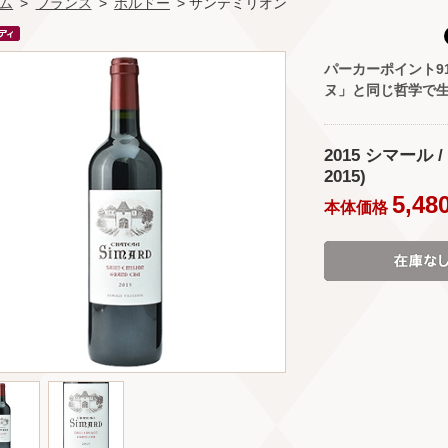
ム
>
フランス
>
ボルドー
> サンテミリオン
パーカーポイント9
ヌ」と同じ哲学で
2015 シマール 
2015)
5,48
本体価格