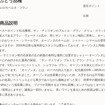
ぶどう品種
通常ポイント
ルロ/カベルネ・フラン
在庫
商品説明
ーカーポイント91点獲得。サン・テミリオンのプルミエ・グラン・クリュ・クラッ
配人であるアラン・ヴォーティエ氏が、同じサン・テミリオン地区に所有し、オー
たのがシャトー・シマールです。オーゾンヌのチームが、シャトー・シマールの管理
なりますが、2004年以前も基本的なスタンスは変わっておらず、オーゾンヌと同
ます。
ン･テミリオン村の石灰岩の丘の斜面の有利な場所に位置するシャトー･オーゾンヌ
ーにのみ許された最高の栄冠、「サン･テミリオン･プルミエ･グラン･クリュ･クラッ
です。5大シャトーにペトリュス、シュヴァル･ブラン、オーゾンヌを加えたボルド
続けています。「オーゾンヌ」とは、ローマの詩人であり、紀元後320年～395年
なんで名づけられました。オーゾンヌは生産量が少ないため、入手するのは不可能
ルの名高いペトリュスよりも希少でありながら価格はずっと安く、世界中の愛好家
5hl/haという低収量に抑え、ブドウが完熟するまで待ち収穫しタンクではなくオー
い清澄はしますが、濾過は一切行いません。 良いワインを造るための投資は惜しま
常に揺ぎありません。
像がヴィンテージと異なる場合がございます。ご了承下さい。