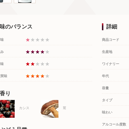
味のバランス
詳細
甘味
商品コード
渋み
生産地
酸味
ワイナリー
果実味
年代
容量
香り
タイプ
カシス
茸
味わい
アルコール度数