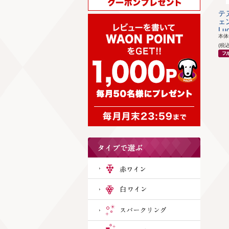
テ
ェン
Luc
本
(税