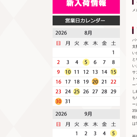
メ
パ
支
い
と
い
サ
ト
ー
し
ち
ー
3
軽
は
画