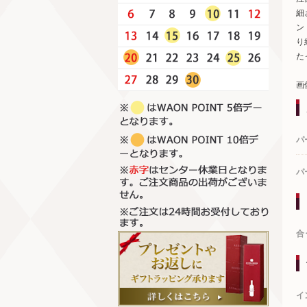
細
ン
り
た
画
パ
パ
合
イ