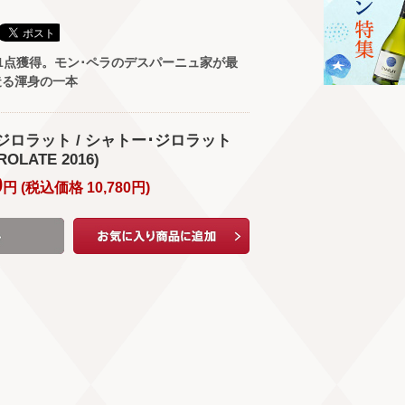
1点獲得。モン･ペラのデスパーニュ家が最
造る渾身の一本
･ジロラット / シャトー･ジロラット
ROLATE 2016)
0
円 (
税込価格
10,780
円
)