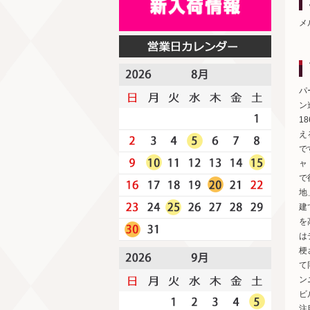
メ
パ
ン
1
え
で
ャ
で
地
建
を
は
梗
て
ン
ビ
注