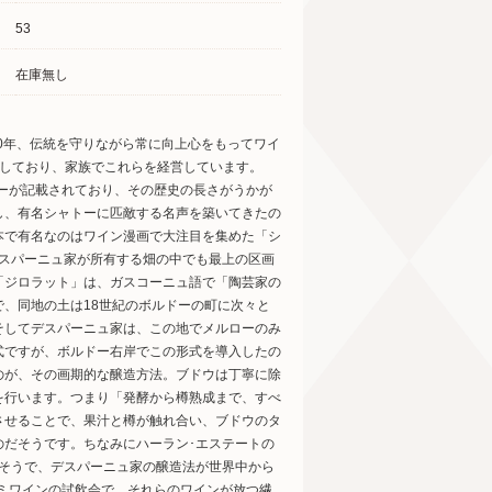
53
在庫無し
00年、伝統を守りながら常に向上心をもってワイ
有しており、家族でこれらを経営しています。
トーが記載されており、その歴史の長さがうかが
し、有名シャトーに匹敵する名声を築いてきたの
本で有名なのはワイン漫画で大注目を集めた「シ
デスパーニュ家が所有する畑の中でも最上の区画
「ジロラット」は、ガスコーニュ語で「陶芸家の
、同地の土は18世紀のボルドーの町に次々と
そしてデスパーニュ家は、この地でメルローのみ
式ですが、ボルドー右岸でこの形式を導入したの
のが、その画期的な醸造方法。ブドウは丁寧に除
を行います。つまり「発酵から樽熟成まで、すべ
させることで、果汁と樽が触れ合い、ブドウのタ
のだそうです。ちなみにハーラン･エステートの
るそうで、デスパーニュ家の醸造法が世界中から
ナミワインの試飲会で、それらのワインが放つ繊