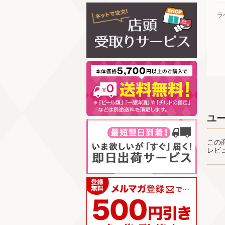
ラ
ユ
この
レビ