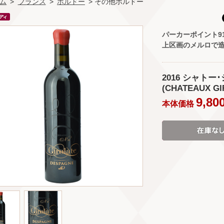
ム
>
フランス
>
ボルドー
> その他ボルドー
パーカーポイント9
上区画のメルロで
2016 シャトー
(CHATEAUX GI
9,80
本体価格