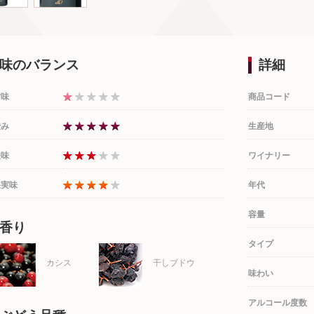
味のバランス
詳細
甘味
商品コード
渋み
生産地
酸味
ワイナリー
果実味
年代
容量
香り
タイプ
カシス
干しブドウ
味わい
アルコール度数