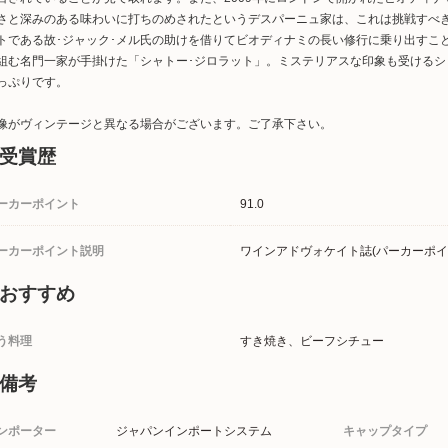
さと深みのある味わいに打ちのめされたというデスパーニュ家は、これは挑戦すべ
トである故･ジャック･メル氏の助けを借りてビオディナミの長い修行に乗り出すこ
組む名門一家が手掛けた「シャトー･ジロラット」。ミステリアスな印象も受ける
っぷりです。
像がヴィンテージと異なる場合がございます。ご了承下さい。
受賞歴
ーカーポイント
91.0
ーカーポイント説明
ワインアドヴォケイト誌(パーカーポイ
おすすめ
う料理
すき焼き、ビーフシチュー
備考
ンポーター
ジャパンインポートシステム
キャップタイプ