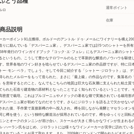
ぶどう品種
通常ポイント
ルロ
在庫
商品説明
ーカーポイント91点獲得。ボルドーのアントル･ドゥ･メールにワイナリーを構え2
造りに励んでいる「デスパーニュ家」。デスパーニュ家では計5つのシャトーを所
868年発行のワインガイドブック『コック･エ･フェレ』にもデスパーニュ家のシャ
るというもの。こうして豊かなテロワールのもとで革新的な醸造のノウハウを駆使
す。世界各地のワイン好きを唸らせているデスパーニュ家の作品群ですが、特に日
トー･モン･ペラ」でしょう。そして今回ご紹介する「シャトー･ジロラット」は、
得られたメルローをもって造られた、まさに「最上級」の作品なのです。集落名の
」を意味するとのこと。なんでもこちらの地質は巨大な石灰層に支えられた粘土質で
てられた石造り建造物の原材料となったことでよく知られているということです。
高密度で栽培。これはブルゴーニュやメドックの著名な畑で実施されている栽培形
デスパーニュ家が初めてなのだそうです。さらにジロラットを語る上で欠かせない
された後、手作業で直接新樽の中へ投入され、樽を回しながら発酵とマセラシオン
同じ樽を使う」という独特な醸造法が採用されているのです。樽をゆっくりと回転
ニンとオークのタンニンが溶け合い、スケールが大きく滑らかなワインが生まれる
ル･ハーラン氏をはじめ、ジロラットには様々なワインメーカーが見学に訪れてい
目されていることが見て取れます。また、2009年にロンドンで開かれたビオディ