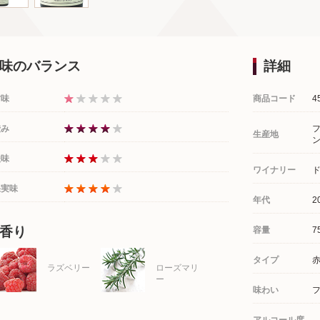
味のバランス
詳細
甘味
商品コード
4
渋み
生産地
酸味
ワイナリー
果実味
年代
2
香り
容量
7
タイプ
ラズベリー
ローズマリ
ー
味わい