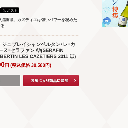
2点獲得。カズティエは強いパワーを秘めた
なる
ァン ジュブレイシャンベルタン･レ･カ
ーヌ･セラファン ◎(SERAFIN
ERTIN LES CAZETIERS 2011 ◎)
00
円 (
税込価格
30,580
円
)