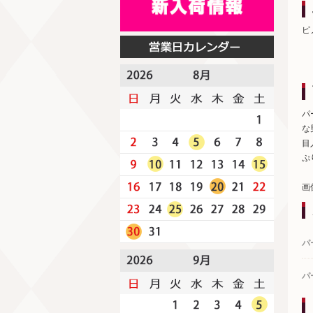
ピ
パ
な
目
ぷ
画
パ
パ