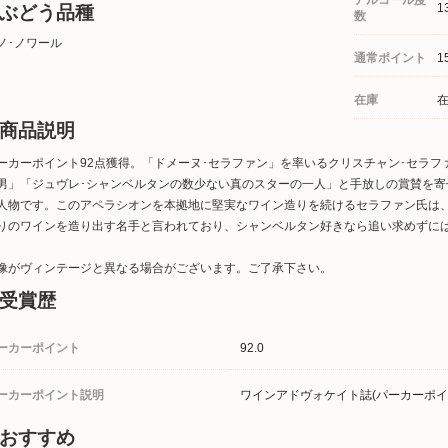
アルコール度
1
ぶどう品種
数
ノ･ノワール
通常ポイント
1
在庫
商品説明
ーカーポイント92点獲得。「ドメーヌ･セラファン」を率いるクリスチャン･セラ
男」「ジュヴレ･シャンベルタンの数少ない真のスターの一人」と手放しの賞賛を寄
人物です。このアペラシオンを本拠地に堅実なワイン造りを続けるセラファン氏は
りのワインを造り出す名手と言われており、シャンベルタン好きなら追い求めずに
像がヴィンテージと異なる場合がございます。ご了承下さい。
受賞歴
ーカーポイント
92.0
ーカーポイント説明
ワインアドヴォケイト誌(パーカーポイ
おすすめ