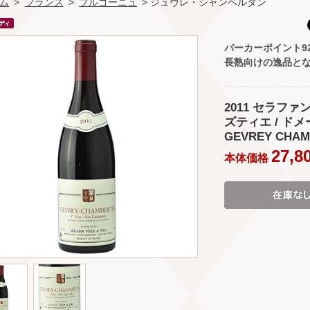
ム
>
フランス
>
ブルゴーニュ
> ジュヴレ・シャンベルタン
パーカーポイント9
長熟向けの逸品と
2011 セラフ
ズティエ / ドメ
GEVREY CHAMB
27,8
本体価格