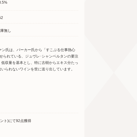
3.5%
52
在庫無し
ファン氏は、パーカー氏から「すこぶる仕事熱心
せられている、ジュヴレ･シャンベルタンの要注
、低収量を基本とし、特に古樹からエキス分たっ
はいられないワインを世に送り出しています。
ント)にて92点獲得