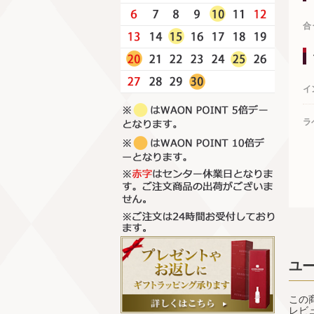
合
イ
ラ
ユ
この
レビ