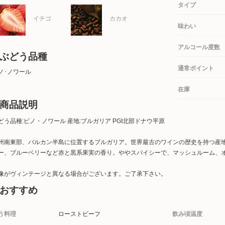
タイプ
イチゴ
カカオ
味わい
アルコール度数
ぶどう品種
通常ポイント
ノ･ノワール
在庫
商品説明
どう品種:ピノ・ノワール 産地:ブルガリア PGI北部ドナウ平原
州南東部、バルカン半島に位置するブルガリア。世界最古のワインの歴史を持つ産
ー、ブルーベリーなど赤と黒系果実の香り。ややスパイシーで、マッシュルーム、
像がヴィンテージと異なる場合がございます。ご了承下さい。
おすすめ
う料理
ローストビーフ
飲み頃温度