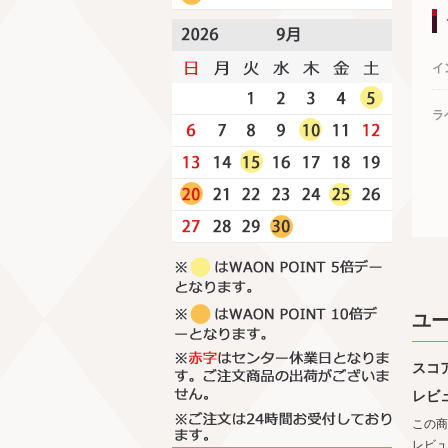
イ
ラ
ユ
スコ
レビ
この商
レビュ