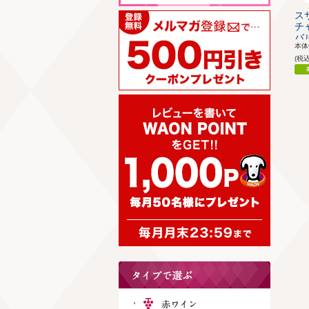
ス
チ
バル
本
(税