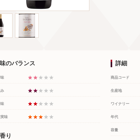
味のバランス
詳細
甘味
商品コード
渋み
生産地
酸味
ワイナリー
果実味
年代
容量
香り