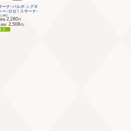
サーナ･バルボ シグネ
ャー･ロゼ / スサーナ･
ボ(...
2,280
体価格
円
2,508
込価格
円)