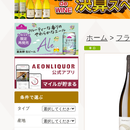
ホーム
>
フ
タイプ
産地