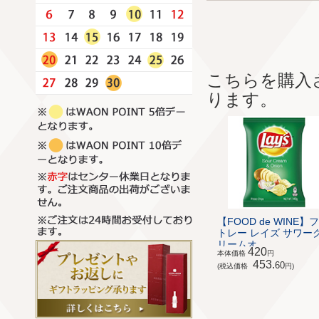
こちらを購入
ります。
【FOOD de WINE】
トレー レイズ サワー
リームオ...
420
本体価格
円
453.
60
(税込価格
円)