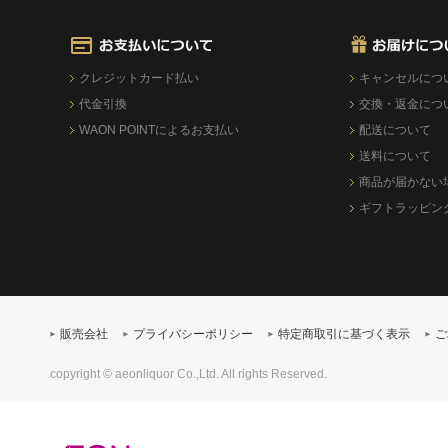
クレジットカード払い
キャンセルにつ
代金引換
交換・返金につ
WAON POINTによるお支払い
配送について
送料について
商品が届かない
ギフトラッピン
販売会社
プライバシーポリシー
特定商取引に基づく表示
ご
copyright © aeonliquor Co.,Ltd. All rights Reserved.