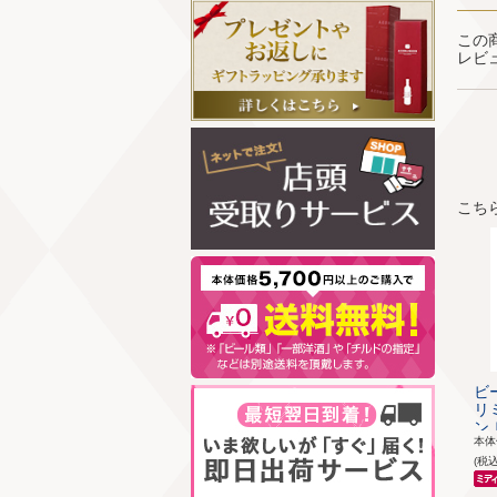
この
レビ
こち
ビ
リ
ン 
本
(税