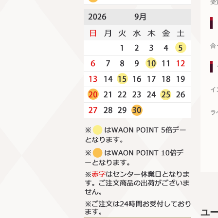
受
合
イ
ラ
ユ