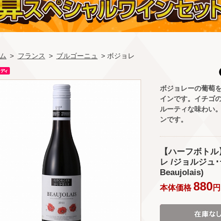
ム
>
フランス
>
ブルゴーニュ
> ボジョレ
ボジョレーの葡萄
インです。イチゴ
ルーティな味わい
ンです。
【ハーフボトル
レ /ジョルジュ･デ
Beaujolais)
880
本体価格
円 