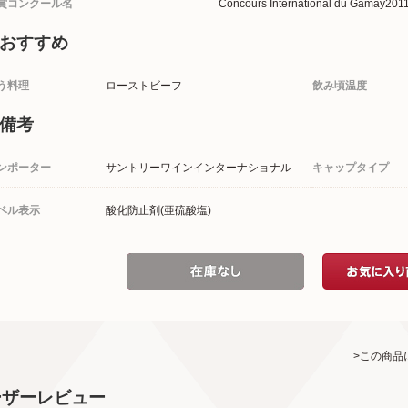
賞コンクール名
Concours International du Gamay
おすすめ
う料理
ローストビーフ
飲み頃温度
備考
ンポーター
サントリーワインインターナショナル
キャップタイプ
ベル表示
酸化防止剤(亜硫酸塩)
>この商品
ーザーレビュー