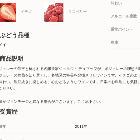
味わい
イチゴ
ラズベリー
アルコール度数
通常ポイント
ぶどう品種
在庫
メイ
商品説明
ジョレーの帝王と称される名醸造家ジョルジュ デュブッフが、ボジョレーの理想の
ジョレーの葡萄を知り尽くし、各地区の特長を発揮させたワインです。イチゴのよ
味わい。理屈抜きに楽しめる、心おどるようなワインです。日常のお料理にも気軽
ください。
像がヴィンテージと異なる場合がございます。ご了承下さい。
受賞歴
賞年
2011年