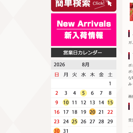
ガ
ボ
ボ
な
み
画
受