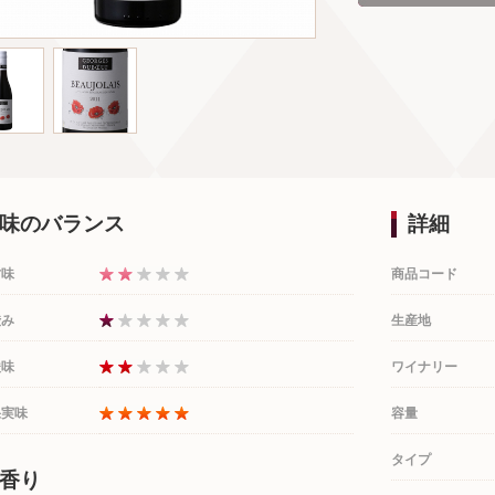
味のバランス
詳細
甘味
商品コード
渋み
生産地
酸味
ワイナリー
果実味
容量
タイプ
香り