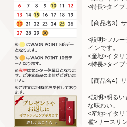
<特長>タイプ:
【商品名3】サ
<説明>フル
インです。
<産地>イタ
<特長>タイプ:
【商品名4】リ
<説明>明る
な味わい。
<産地>イタ
種>リースリ