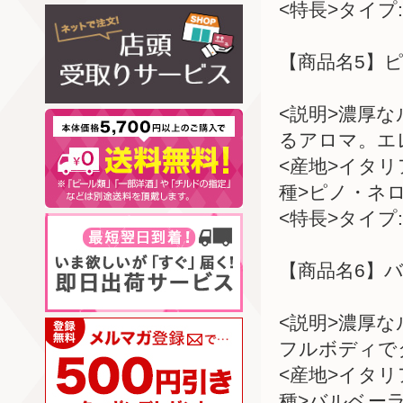
<特長>タイプ:
【商品名5】ピ
<説明>濃厚
るアロマ。エ
<産地>イタ
種>ピノ・ネ
<特長>タイプ:
【商品名6】バ
<説明>濃厚
フルボディで
<産地>イタ
種>バルベー