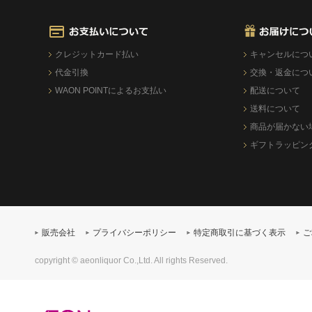
クレジットカード払い
キャンセルにつ
代金引換
交換・返金につ
WAON POINTによるお支払い
配送について
送料について
商品が届かない
ギフトラッピン
販売会社
プライバシーポリシー
特定商取引に基づく表示
ご
copyright © aeonliquor Co.,Ltd. All rights Reserved.