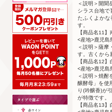
＜説明＞開聞
シラス台地で
たふくよかな
す。
【商品名11】
<産地>鹿児島
＜説明＞薩摩
す。古くから
【商品名12】
<産地>鹿児島
＜説明＞焼酎
醸酵母」を使
り(吟醸香)
が特徴です。
【商品名13】