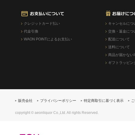
クレジットカード払い
キャンセルにつ
代金引換
交換・返金につ
WAON POINTによるお支払い
配送について
送料について
商品が届かない
ギフトラッピン
販売会社
プライバシーポリシー
特定商取引に基づく表示
ご
copyright © aeonliquor Co.,Ltd. All rights Reserved.