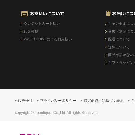
クレジットカード払い
キャンセルにつ
代金引換
交換・返金につ
WAON POINTによるお支払い
配送について
送料について
商品が届かない
ギフトラッピン
販売会社
プライバシーポリシー
特定商取引に基づく表示
ご
copyright © aeonliquor Co.,Ltd. All rights Reserved.