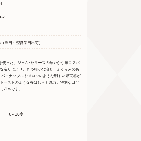
辛口
2.5
6
〇（当日～翌営業日出荷）
うを使った、ジャム･セラーズの華やかな辛口スパ
的な造りにより、きめ細かな泡と、ふくらみのあ
、パイナップルやメロンのような明るい果実感が
りトーストのような香ばしさも魅力。特別な日だ
い1本です。
6～10度