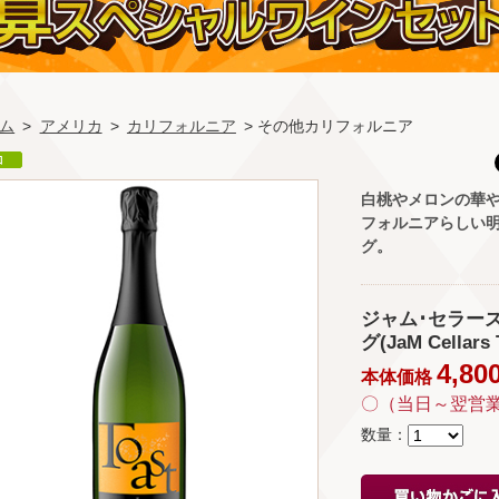
ム
>
アメリカ
>
カリフォルニア
> その他カリフォルニア
白桃やメロンの華
フォルニアらしい
グ。
ジャム･セラーズ
グ(JaM Cellars 
4,80
本体価格
〇（当日～翌営
数量：