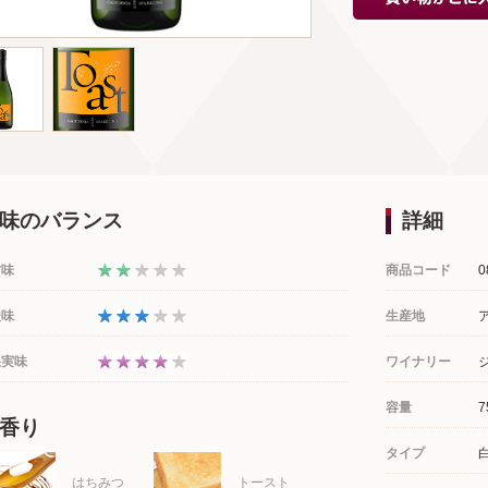
味のバランス
詳細
甘味
商品コード
0
酸味
生産地
果実味
ワイナリー
容量
7
香り
タイプ
はちみつ
トースト