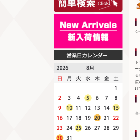
シ
ト
ー
る
広
け
合