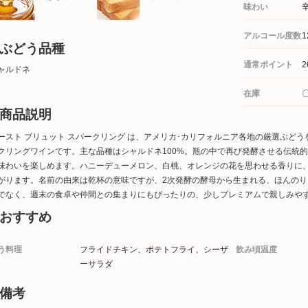
味わい
アルコール度数
1
ぶどう品種
通常ポイント
2
ャルドネ
在庫
商品説明
ースト ブリュット スパークリング は、アメリカ･カリフォルニア各地の厳選ぶど
クリングワインです。主な品種はシャルドネ100%。瓶の中で再び発酵させる伝統
味わいを楽しめます。ハニーデューメロン、白桃、オレンジの花を思わせる香りに
がります。名前の由来は乾杯の意味ですが、2次発酵の酵母から生まれる、ほんの
でなく、週末の食卓や仲間との集まりにもぴったりの、少しプレミアムで親しみやす
おすすめ
う料理
フライドチキン、ポテトフライ、シーザ
飲み頃温度
ーサラダ
備考