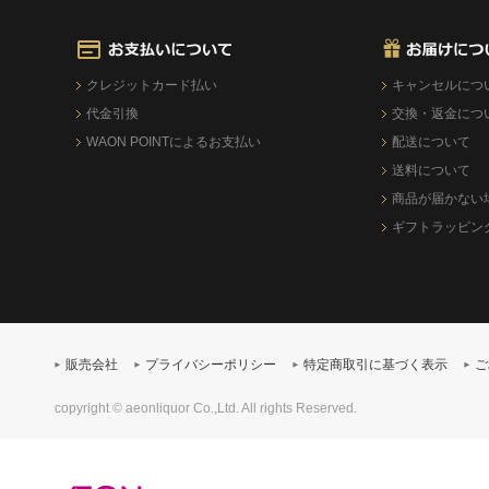
クレジットカード払い
キャンセルにつ
代金引換
交換・返金につ
WAON POINTによるお支払い
配送について
送料について
商品が届かない
ギフトラッピン
販売会社
プライバシーポリシー
特定商取引に基づく表示
ご
copyright © aeonliquor Co.,Ltd. All rights Reserved.