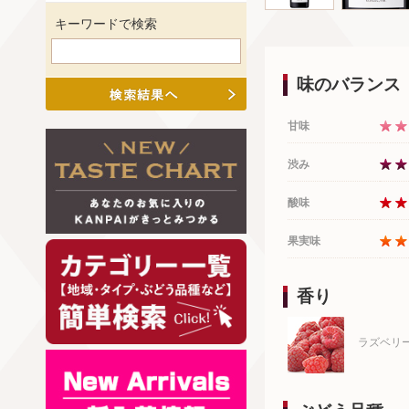
キーワードで検索
味のバランス
甘味
渋み
酸味
果実味
香り
ラズベリ