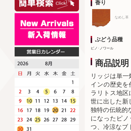
香り
なめし革
ぶどう品種
ピノ･ノワール
商品説明
リッジは単一
インの歴史を
ラリトス地区
世に出した新
独特の伝統的
になったピノ
つ、冷涼なブ