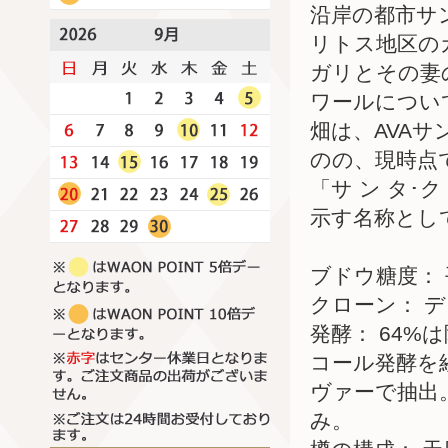
沿岸の都市サ
リトス地区の
ガリとその妻
ワールについ
畑は、AVA
のの、現時点
「サ ン タ･ク
示す名称とし
ブドウ糖度： 平
クローン： ディ
発酵： 64%
コール発酵を
ヴァーで抽出
み。