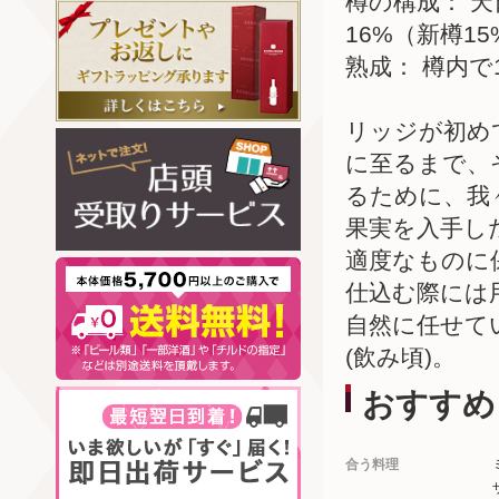
樽の構成： 
16%（新樽1
熟成： 樽内で
リッジが初め
に至るまで、
るために、我
果実を入手し
適度なものに
仕込む際には
自然に任せてい
(飲み頃)。
おすすめ
合う料理