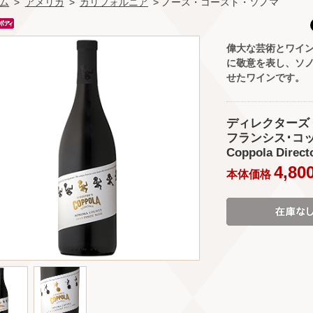
ム
>
アメリカ
>
カリフォルニア
> ノース・コースト・ソノマ
偉大な芸術とワイ
に敬意を表し、ソ
せたワインです。
ディレクターズ 
フランシス･コッポ
Coppola Direct
4,80
本体価格