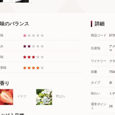
味のバランス
詳細
甘味
商品コード
073
渋み
アメ
生産地
マ
酸味
ワイナリー
フラ
果実味
容量
750
香り
タイプ
赤
味わい
ミ
イチゴ
野ばら
通常ポイン
26
ト