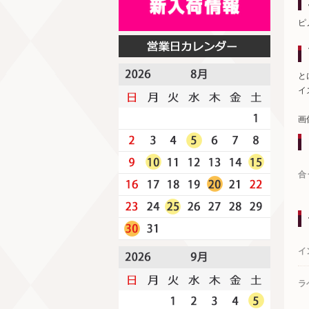
ピ
と
イ
画
合
イ
ラ