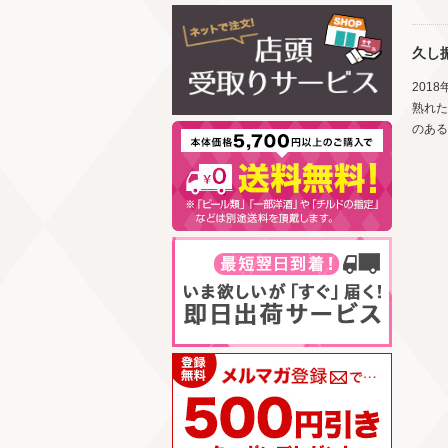
久し
201
熟れた
のある