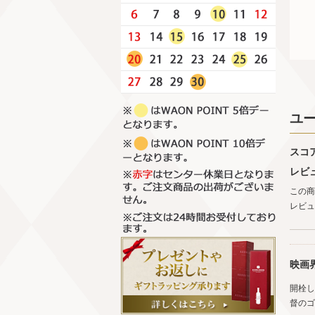
ユ
スコ
レビ
この商
レビュ
映画
開栓し
督のゴ