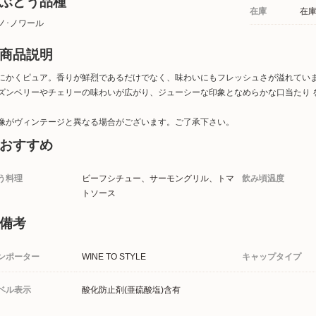
ぶどう品種
在庫
在
ノ･ノワール
商品説明
にかくピュア。香りが鮮烈であるだけでなく、味わいにもフレッシュさが溢れてい
ズンベリーやチェリーの味わいが広がり、ジューシーな印象となめらかな口当たり 
像がヴィンテージと異なる場合がございます。ご了承下さい。
おすすめ
う料理
ビーフシチュー、サーモングリル、トマ
飲み頃温度
トソース
備考
ンポーター
WINE TO STYLE
キャップタイプ
ベル表示
酸化防止剤(亜硫酸塩)含有