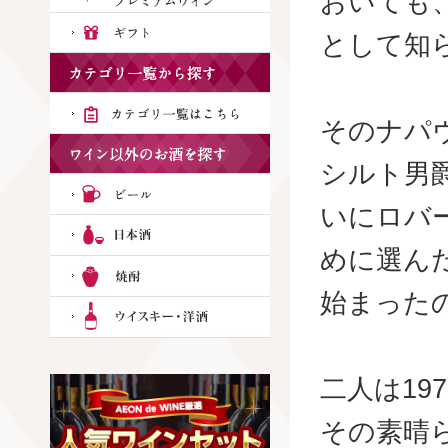
おいても
として知
そのナパ
シルト男
いにロバ
めに選ん
始まった
二人は1
その素晴