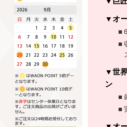
巨
オ
世
ン
オ