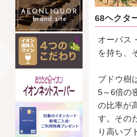
68ヘクタ
オーパス
を持ち、
ブドウ樹
5～6倍
の比率が
す。その
り高いブ