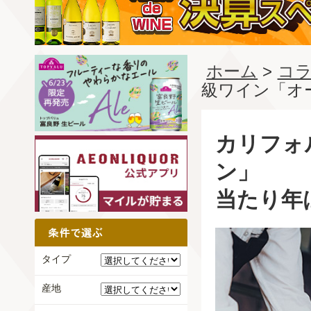
ホーム
>
コラ
級ワイン「オ
カリフォ
ン」
当たり年
タイプ
産地