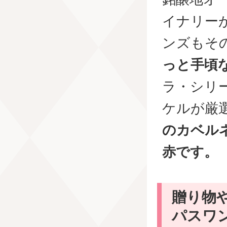
イナリー
ンズもそ
っと手頃
ラ・シリ
ケルが厳
のカベル
赤です。
贈り物
パスワ