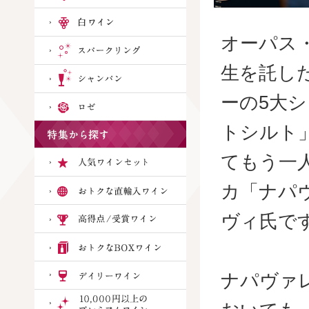
オーパス
生を託し
ーの5大
トシルト
てもう一
カ「ナパ
ヴィ氏で
ナパヴァ