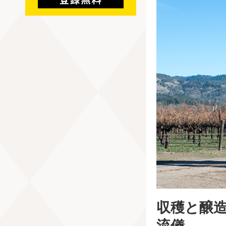
収穫と醸
流儀