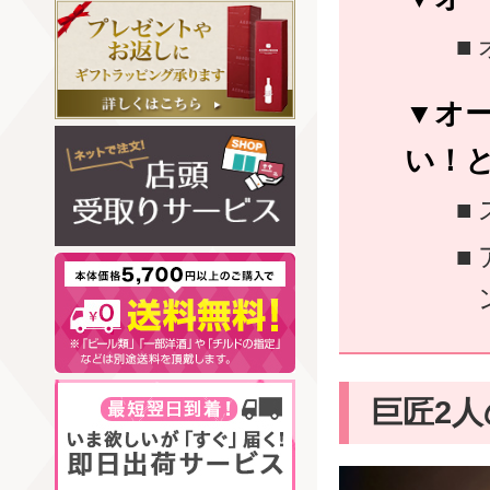
オ
い！
巨匠2