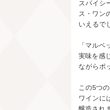
スパイシ
ス・ワン
いえるで
「マルベ
実味を感
ながらポ
この5つ
ワインに
醸造され