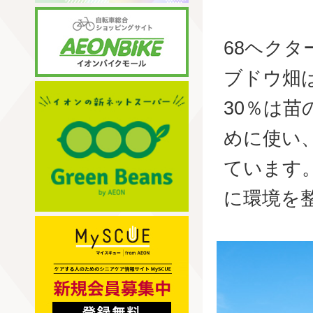
68ヘク
ブドウ畑
30％は
めに使い
ています
に環境を