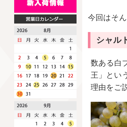
今回はそ
シャル
数ある白
王」とい
理由をご