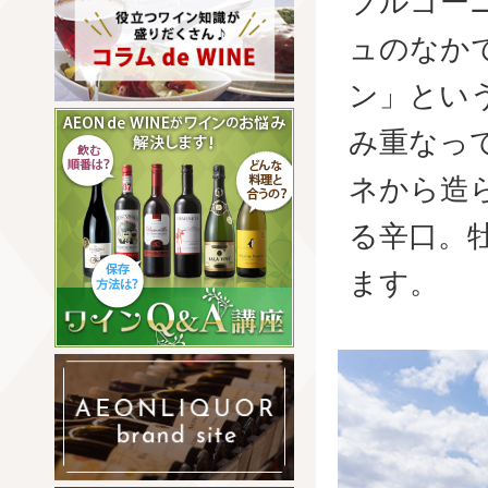
ブルゴー
ュのなか
ン」とい
み重なっ
ネから造
る辛口。
ます。