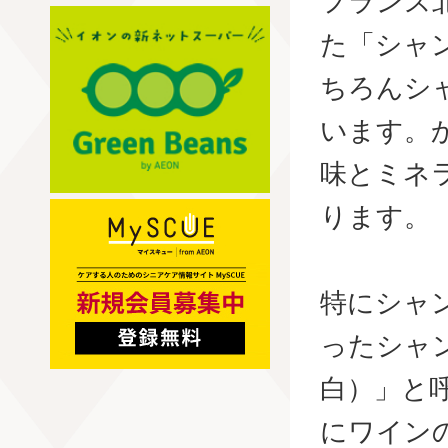
フランス
た「シャ
ちろんシ
います。
味とミネ
ります。
特にシャ
ったシャ
白）」と
にワイン