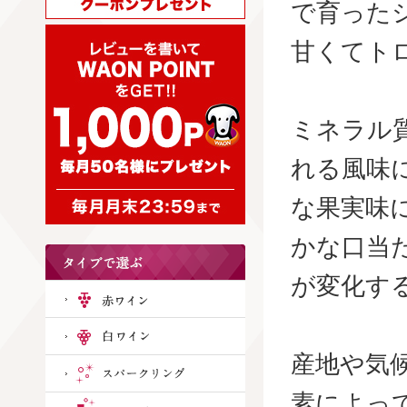
で育った
甘くてト
ミネラル
れる風味
な果実味
かな口当
が変化す
産地や気
素によっ