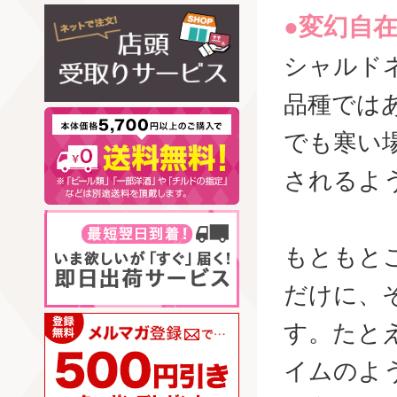
●変幻自
シャルド
品種では
でも寒い
されるよ
もともと
だけに、
す。たと
イムのよ