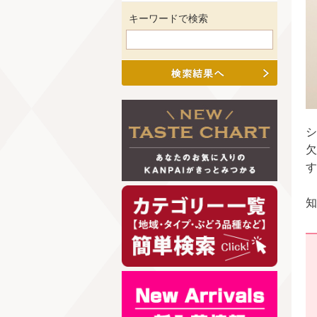
キーワードで検索
シ
欠
す
知