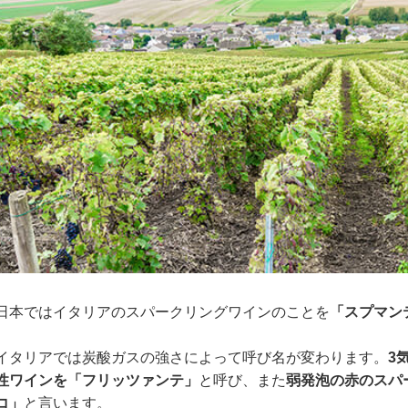
日本ではイタリアのスパークリングワインのことを
「スプマン
イタリアでは炭酸ガスの強さによって呼び名が変わります。
3
性ワインを「フリッツァンテ」
と呼び、また
弱発泡の赤のスパ
コ」
と言います。