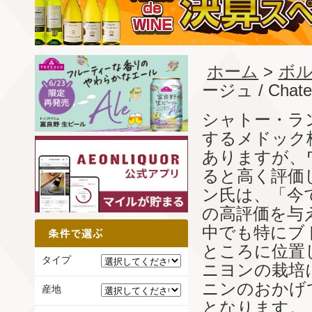
ホーム
>
ボル
ージュ / Chatea
シャトー・ラ
するメドック
ありますが、
ると高く評価
ン氏は、「今
の高評価を与
中でも特にブ
ところに位置
タイプ
ニヨンの栽培
ニンのおかげ
産地
となります。