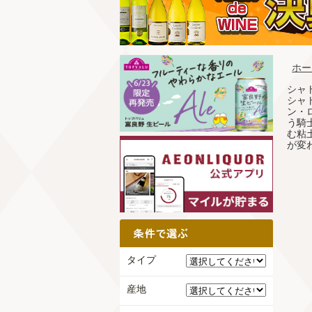
ホー
シャ
シャ
ン・
う騎
む粘
が変
タイプ
産地