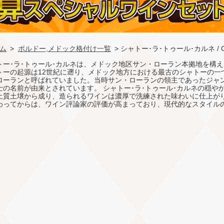
ム
>
ボルドー,メドック格付け一覧
> シャトー･ラ･トゥール･カルネ / Chate
トー･ラ･トゥール･カルネは、メドック地区サン・ローラン本拠地を構
トーの起源は12世紀に遡り、メドック地方における最古のシャトーの一
ローランと呼ばれていました。当時サン・ローランの領主であったジャ
士の名前が由来とされています。 シャトー･ラ･トゥール･カルネの穏
土質土壌から成り、造られるワインは濃厚で洗練された味わいに仕上がり
わってからは、ワイン評論家の評価が高まっており、現代的なスタイル