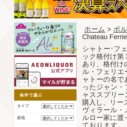
ホーム
>
ボル
Chateau Ferrie
シャトー･フ
ック格付け第
あり、格付け
ル・フェリエ
ャトーの名で
ったジャン・
ャススプリー
購入し、リー
タイプ
ヴィラール・
ルロー家に渡
産地
ております。