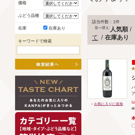
価格
ぶどう品種
該当件数：1件
並べ替え:
在庫
在庫あり
人気順
/
て
/
在庫あり
キーワードで検索
シ
S
お気に入りに追加
本