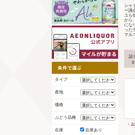
シャ
ー議
ユも
から
にな
った
マル
該
並
タイプ
産地
価格
ぶどう品種
お
在庫
在庫あり