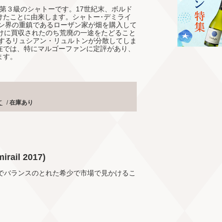
第３級のシャトーです。17世紀末、ボルド
けたことに由来します。シャトー･デミライ
イン界の重鎮であるローザン家が畑を購入して
けに買収されたのち荒廃の一途をたどること
有するリュシアン・リュルトンが分散してしま
在では、特にマルゴーファンに定評があり、
ます。
て
/
在庫あり
ail 2017)
和でバランスのとれた希少で市場で見かけるこ