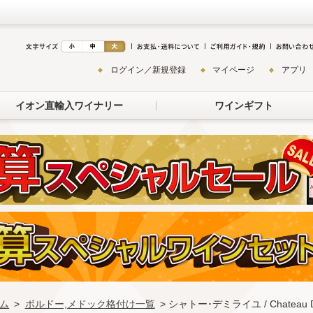
ログイン／新規登録
マイページ
アプリ
イオン直輸入ワイナリー
ワインギフト
ム
>
ボルドー,メドック格付け一覧
> シャトー･デミライユ / Chateau De