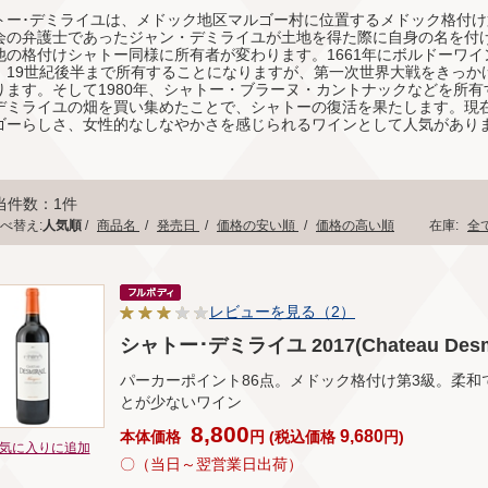
トー･デミライユは、メドック地区マルゴー村に位置するメドック格付け
会の弁護士であったジャン・デミライユが土地を得た際に自身の名を付
他の格付けシャトー同様に所有者が変わります。1661年にボルドーワ
、19世紀後半まで所有することになりますが、第一次世界大戦をきっか
ります。そして1980年、シャトー・ブラーヌ・カントナックなどを所
デミライユの畑を買い集めたことで、シャトーの復活を果たします。現
ゴーらしさ、女性的なしなやかさを感じられるワインとして人気があり
当件数：1件
べ替え:
人気順
/
商品名
/
発売日
/
価格の安い順
/
価格の高い順
在庫:
全
レビューを見る（2）
シャトー･デミライユ 2017(Chateau Desmir
パーカーポイント86点。メドック格付け第3級。柔
とが少ないワイン
8,800
9,680
本体価格
円
(
税込価格
円
)
気に入りに追加
〇（当日～翌営業日出荷）