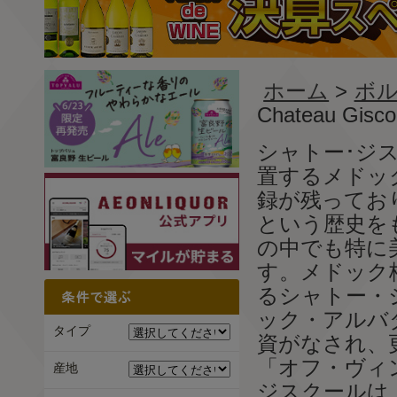
ホーム
>
ボル
Chateau Gisco
シャトー･ジ
置するメドッ
録が残ってお
という歴史を
の中でも特に
す。メドック
るシャトー・
ック・アルバ
タイプ
資がなされ、
「オフ・ヴィ
産地
ジスクールは