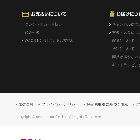
クレジットカード払い
キャンセルにつ
代金引換
交換・返金につ
WAON POINTによるお支払い
配送について
送料について
商品が届かない
ギフトラッピン
販売会社
プライバシーポリシー
特定商取引に基づく表示
ご
copyright © aeonliquor Co.,Ltd. All rights Reserved.