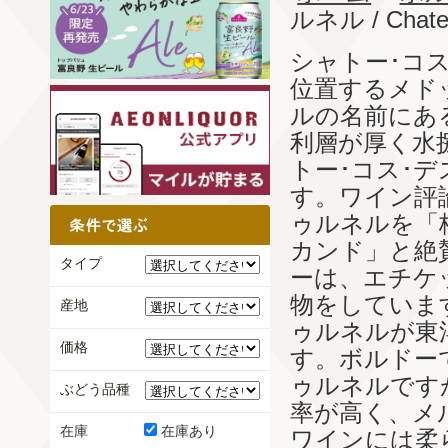
ルネル / Chatea
シャトー･コ
位置するメド
ルの名前にあ
利層が厚く水
トー･コス･
す。ワイン評
ゥルネルを「
カンド」と絶
タイプ
ーは、エチケ
物をしていま
産地
ゥルネルが東
価格
す。ボルドー
ゥルネルです
ぶどう品種
率が高く、メ
在庫
在庫あり
ワインには柔