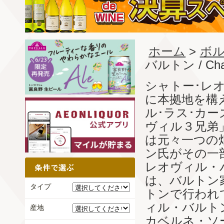
ホーム
>
ボル
バルトン / Chate
シャトー･レ
に本拠地を構
ル･ラス･カ
ヴィル３兄弟
は元々一つの
ン氏がその一
レオヴィル・
は、バルトン
タイプ
トンで行われ
ィル・バルト
産地
カベルネ・ソ