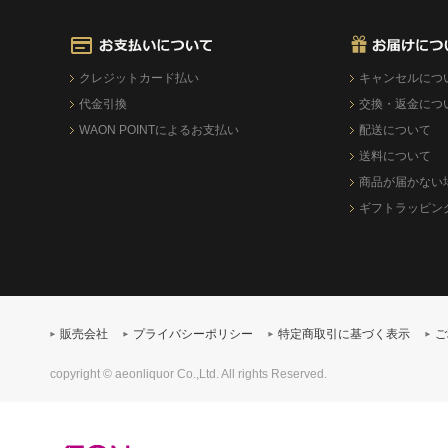
クレジットカード払い
キャンセルにつ
代金引換
交換・返金につ
WAON POINTによるお支払い
配送について
送料について
商品が届かない
ギフトラッピン
販売会社
プライバシーポリシー
特定商取引に基づく表示
ご
copyright © aeonliquor Co.,Ltd. All rights Reserved.