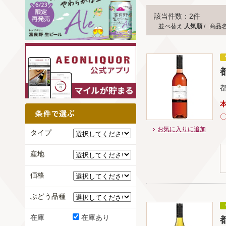
該当件数：2件
並べ替え:
人気順
/
商品
都
お気に入りに追加
タイプ
産地
価格
ぶどう品種
在庫
在庫あり