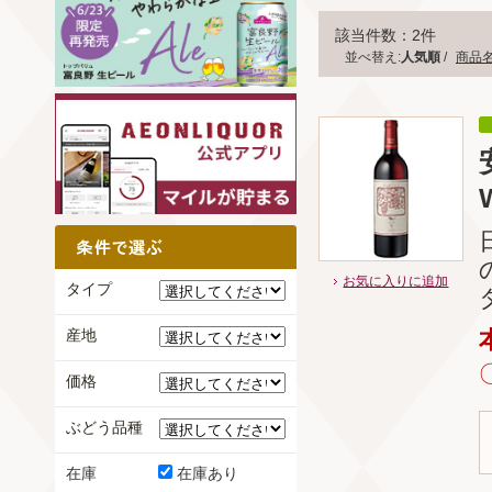
該当件数：2件
並べ替え:
人気順
/
商品
お気に入りに追加
タイプ
産地
価格
ぶどう品種
在庫
在庫あり