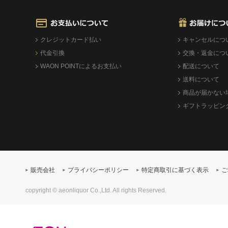
クレジットカード払い
キャンセルにつ
代金引換
交換・返金につ
WAON POINTによるお支払い
配送について
送料について
商品が届かない
ギフトラッピン
販売会社
プライバシーポリシー
特定商取引に基づく表示
ご
copyright © aeonliquor Co.,Ltd. All rights Reserved.