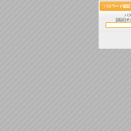
パスワード認証
パ
[認証]