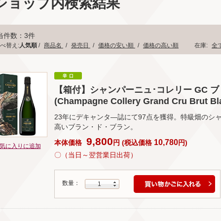
ショップ内検索結果
当件数：3件
べ替え:
人気順
/
商品名
/
発売日
/
価格の安い順
/
価格の高い順
在庫:
全
【箱付】シャンパーニュ･コレリー GC ブ
(Champagne Collery Grand Cru Brut Bla
23年にデキャンタ―誌にて97点を獲得。特級畑のシ
高いブラン・ド・ブラン。
9,800
10,780
本体価格
円
(
税込価格
円
)
気に入りに追加
〇（当日～翌営業日出荷）
数量：
1