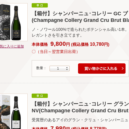
【箱付】シャンパーニュ･コレリー GC ブ
(Champagne Collery Grand Cru Brut Bl
ノ・ノワール100%で造られたポテンシャル高い1本
レガントさを引き立てます。
9,800
10,780
本体価格
円
(
税込価格
円
)
気に入りに追加
〇（当日～翌営業日出荷）
数量：
1
【箱付】シャンパーニュ･コレリー グラン
NV(Champagne Collery Grand Cru Brut
受賞歴のあるアイのグラン・クリュ・シャンパーニュ
7,980
8,778
本体価格
円
(
税込価格
円
)