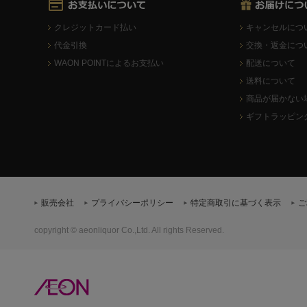
クレジットカード払い
キャンセルにつ
代金引換
交換・返金につ
WAON POINTによるお支払い
配送について
送料について
商品が届かない
ギフトラッピン
販売会社
プライバシーポリシー
特定商取引に基づく表示
ご
copyright © aeonliquor Co.,Ltd. All rights Reserved.