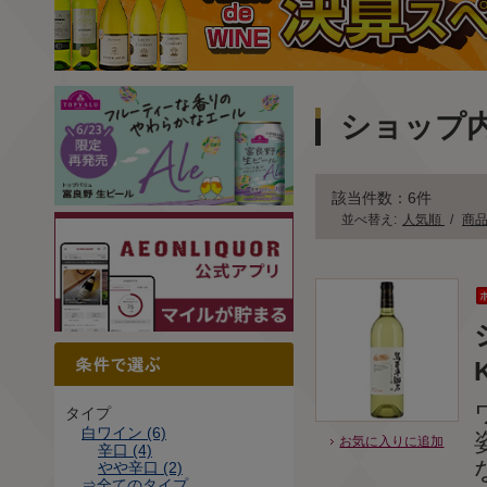
ショップ
該当件数：6件
並べ替え:
人気順
/
商
タイプ
白ワイン (6)
お気に入りに追加
辛口 (4)
やや辛口 (2)
⇒全てのタイプ