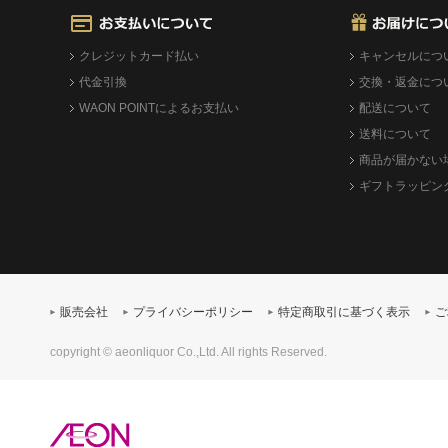
クレジットカード払い
キャンセルにつ
代金引換
交換・返金につ
WAON POINTによるお支払い
配送について
送料について
商品が届かない
ギフトラッピン
販売会社
プライバシーポリシー
特定商取引に基づく表示
ご
copyright © aeonliquor Co.,Ltd. All rights Reserved.