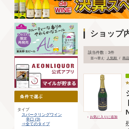
ショップ
該当件数：3件
並べ替え:
人気順
/
商
タイプ
スパークリングワイン
お気に入りに追加
辛口 (3)
⇒全てのタイプ