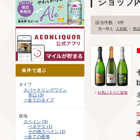
ショップ
該当件数：3件
並べ替え:
人気順
/
商
b
タイプ
スパークリングワイン
お気に入りに追加
辛口 (3)
⇒全てのタイプ
産地
スペイン (3)
ペネデス (1)
その他スペイン (2)
⇒全ての産地