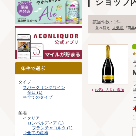
ショップ
該当件数：1件
並べ替え:
人気順
/
商品
M
タイプ
スパークリングワイン
お気に入りに追加
辛口 (1)
⇒全てのタイプ
産地
イタリア
ロンバルディア (1)
フランチャコルタ (1)
⇒全ての産地