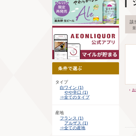
該
並
タイプ
白ワイン (1)
お
やや辛口 (1)
⇒全てのタイプ
産地
フランス (1)
アルザス (1)
⇒全ての産地