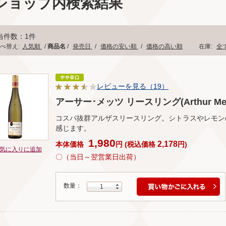
ショップ内検索結果
当件数：1件
べ替え:
人気順
/
商品名
/
発売日
/
価格の安い順
/
価格の高い順
在庫:
全
レビューを見る（19）
アーサー･メッツ リースリング(Arthur Metz 
コスパ抜群アルザスリースリング。シトラスやレモン
感じます。
1,980
2,178
本体価格
円
(
税込価格
円
)
気に入りに追加
〇（当日～翌営業日出荷）
数量：
1