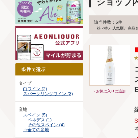
ショップ
該当件数：5件
並べ替え:
人気順
/
商品
タイプ
白ワイン (2)
お気に入りに追加
スパークリングワイン (3)
産地
スペイン (5)
ペネデス (1)
その他スペイン (4)
⇒全ての産地